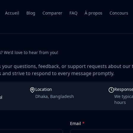
Accueil
Blog
Comparer
FAQ
À propos
Concours
? We'd love to hear from you!
s your questions, feedback, or support requests about our 
s and strive to respond to every message promptly.
Location
Response
Dhaka, Bangladesh
We typica
ol
hours
Email
*