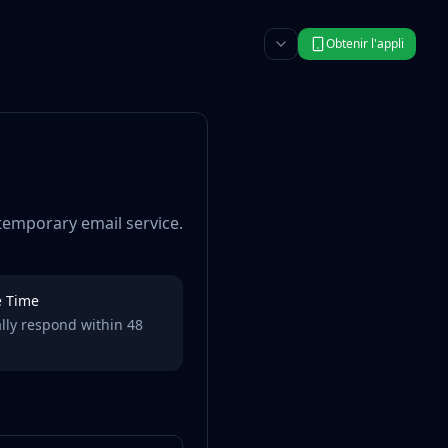
Obtenir l'appli
temporary email service.
 Time
lly respond within 48