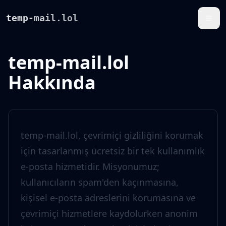
temp-mail.lol
temp-mail.lol
Hakkında
temp-mail.lol, çevrimiçi gizliliğini korumak
için tasarlanmış ücretsiz bir tek kullanımlık
e-posta hizmetidir. Misyonumuz;
kullanıcıların spam'den kaçınmasına,
kişisel e-posta adreslerini korumasına ve
çevrimiçi hizmetlere kaydolurken anonim