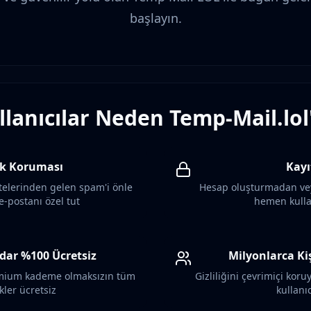
başlayın.
ullanıcılar Neden Temp-Mail.lol
lik Koruması
Kayı
elerinden gelen spam'i önle
Hesap oluşturmadan vey
e-postanı özel tut
hemen kull
dar %100 Ücretsiz
Milyonlarca Ki
remium kademe olmaksızın tüm
Gizliliğini çevrimiçi koru
ikler ücretsiz
kullanıc