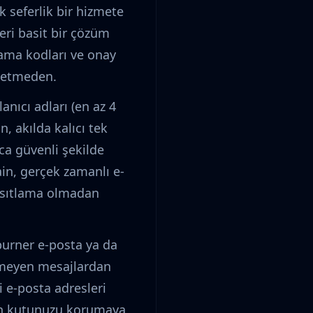
k seferlik bir hizmete
eri basit bir çözüm
ulama kodları ve onay
şa etmeden.
anıcı adları (en az 4
, akılda kalıcı tek
ca güvenli şekilde
in, gerçek zamanlı e-
kısıtlama olmadan
 burner e-posta ya da
enmeyen mesajlardan
i e-posta adresleri
len kutunuzu korumaya