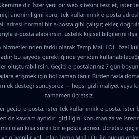
emmeldir. İster yeni bir web sitesini test et, ister te
imiçi anonimliğini koru; tek kullanımlık e-posta adresl
il adresi normal bir e-posta gibi çalışır; ekler, doğr
rıyla e-posta alabilirsin, üstelik kişisel bilgilerini if
 hizmetlerinden farklı olarak Temp Mail LOL, özel kull
dır; bu sayede gerektiğinde yeniden kullanabileceğin
ler oluşturabilirsin. Geçici e-postalarınız 7 gün boyun
ajlara erişmek için bol zaman tanır. Birden fazla doma
am ek desteği sunuyoruz — hepsi gizli maliyet veya 
tamamen ücretsiz.
ster geçici e-posta, ister tek kullanımlık e-posta, ister
en de kavram aynıdır: gizliliğini korumanıza ve ist
cı olan kısa süreli bir e-posta adresi. Ücretsiz geçic
ı ve güvenilir yolu olan Temp Mail LOL ile bugün ge