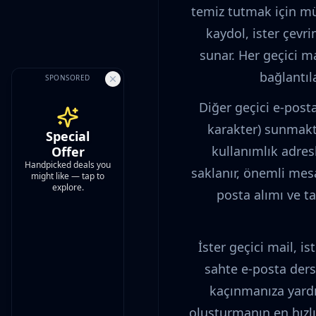
temiz tutmak için mük
kaydol, ister çevr
sunar. Her geçici ma
bağlantıla
SPONSORED
Diğer geçici e-posta
karakter) sunmakta
Special
Offer
kullanımlık adres
Handpicked deals you
saklanır, önemli mes
might like — tap to
explore.
posta alımı ve t
İster geçici mail, i
sahte e-posta ders
kaçınmanıza yardım
oluşturmanın en hızl