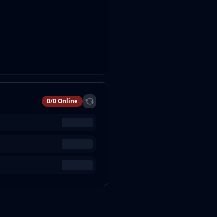
0
/
0
Online