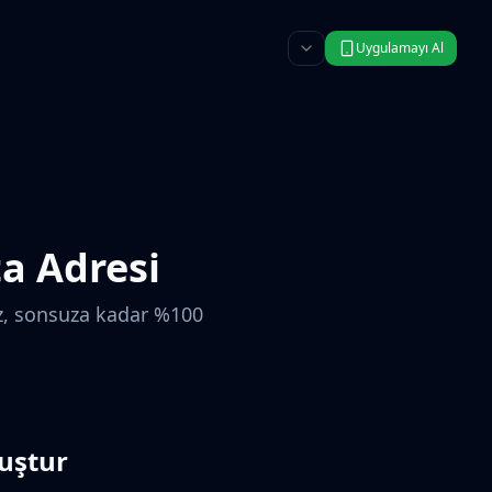
Uygulamayı Al
ta Adresi
mez, sonsuza kadar %100
luştur