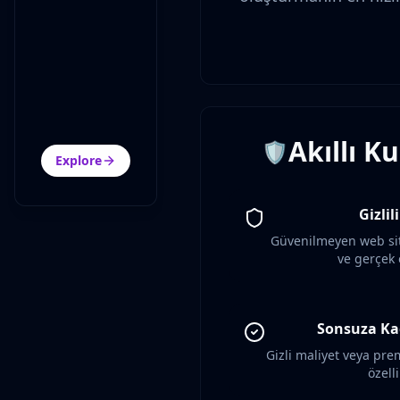
Akıllı K
🛡️
Explore
Gizli
Güvenilmeyen web sit
ve gerçek 
Sonsuza Ka
Gizli maliyet veya p
özell