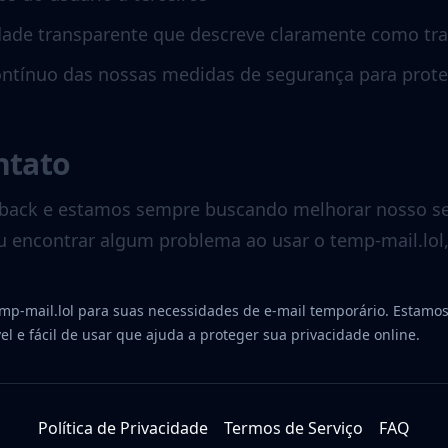
cidade transparente que descreve claramente como t
tínuo das nossas medidas de segurança para prote
ntato
back e estamos sempre buscando melhorar nosso serv
u encontrar algum problema ao usar o temp-mail.lol
emp-mail.lol para suas necessidades de e-mail temporário. Estam
el e fácil de usar que ajuda a proteger sua privacidade online.
Política de Privacidade
Termos de Serviço
FAQ