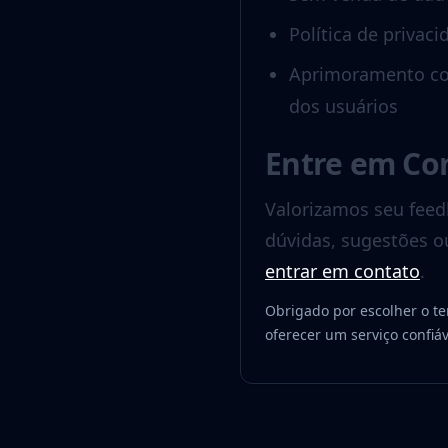
Política de priva
Aprimoramento con
dos usuários
Entre em Co
Valorizamos seu feed
dúvidas, sugestões o
entrar em contato
.
Obrigado por escolher o t
oferecer um serviço confiáv