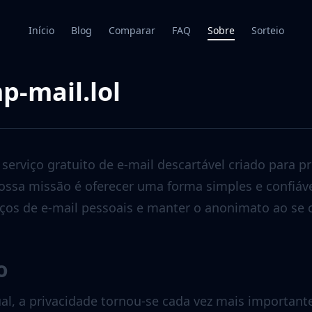
Início
Blog
Comparar
FAQ
Sobre
Sorteio
p-mail.lol
serviço gratuito de e-mail descartável criado para p
Nossa missão é oferecer uma forma simples e confiáve
ços de e-mail pessoais e manter o anonimato ao se 
o
ual, a privacidade tornou-se cada vez mais importante