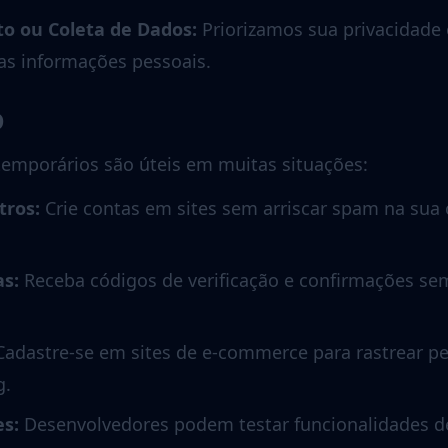
o ou Coleta de Dados
:
Priorizamos sua privacidad
s informações pessoais.
o
temporários são úteis em muitas situações:
tros
:
Crie contas em sites sem arriscar spam na sua 
as
:
Receba códigos de verificação e confirmações se
Cadastre-se em sites de e-commerce para rastrear p
g.
es
:
Desenvolvedores podem testar funcionalidades d