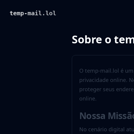
temp-mail.lol
Sobre o tem
O temp-mail.lol é um 
privacidade online. 
proteger seus endere
online.
Nossa Missã
No cenário digital at