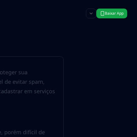
Baixar App
roteger sua
l de evitar spam,
cadastrar em serviços
, porém difícil de