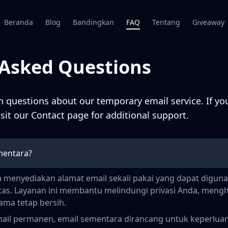
Beranda
Blog
Bandingkan
FAQ
Tentang
Giveaway
 Asked Questions
questions about our temporary email service. If you
isit our
Contact page
for additional support.
mentara?
 menyediakan alamat email sekali pakai yang dapat digu
tas. Layanan ini membantu melindungi privasi Anda, mengh
ma tetap bersih.
il permanen, email sementara dirancang untuk keperluan