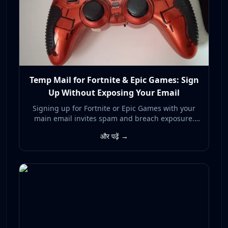
Temp Mail for Fortnite & Epic Games: Sign
Up Without Exposing Your Email
Signing up for Fortnite or Epic Games with your
main email invites spam and breach exposure.
Here's how a temp mail address lets you register
और पढ़ें →
privately and keep your real inbox clean.