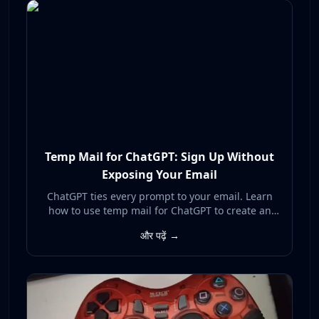
Temp Mail for ChatGPT: Sign Up Without
Exposing Your Email
ChatGPT ties every prompt to your email. Learn
how to use temp mail for ChatGPT to create an
account without exposing your real inbox to AI
और पढ़ें →
data collection, breaches, and spam.