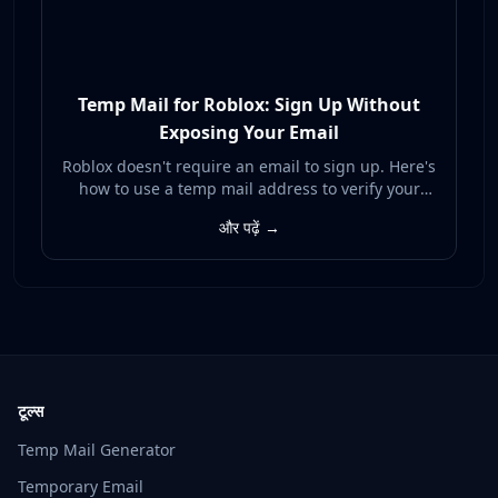
Temp Mail for Roblox: Sign Up Without
Exposing Your Email
Roblox doesn't require an email to sign up. Here's
how to use a temp mail address to verify your
Roblox account and unlock recovery without
और पढ़ें →
exposing your real inbox to spam or breaches.
टूल्स
Temp Mail Generator
Temporary Email