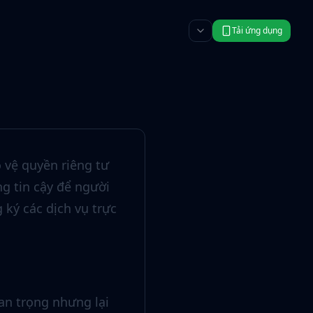
Tải ứng dụng
o vệ quyền riêng tư
g tin cậy để người
 ký các dịch vụ trực
an trọng nhưng lại