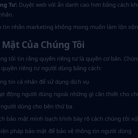
êng Tư
:
Duyệt web với ẩn danh cao hơn bằng cách khô
nhân.
 tin nhắn marketing không mong muốn làm lộn xộn 
 Mật Của Chúng Tôi
úng tôi tin rằng quyền riêng tư là quyền cơ bản. Chú
g quyền riêng tư người dùng bằng cách:
ng tin cá nhân để sử dụng dịch vụ
ạt động người dùng ngoài những gì cần thiết cho ch
 người dùng cho bên thứ ba
h bảo mật minh bạch trình bày rõ cách chúng tôi xử 
 biện pháp bảo mật để bảo vệ thông tin người dùng