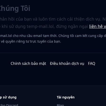
Chúng Tôi
hản hồi của bạn và luôn tìm cách cải thiện dịch vụ. 
ề khi sử dụng temp-mail.lol, đừng ngần ngại
liên hệ 
il.lol cho nhu cầu email tạm thời. Chúng tôi cam kết cung cấp dị
vệ quyền riêng tư trực tuyến của bạn.
Chính sách bảo mật
Điều khoản dịch vụ
FAQ
p sử dụng
Tài nguyên
cho Discord
Blog