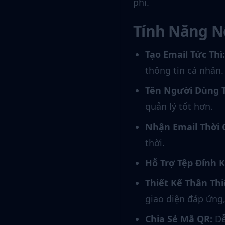
phí.
Tính Năng N
Tạo Email Tức Thì
:
thông tin cá nhân.
Tên Người Dùng 
quản lý tốt hơn.
Nhận Email Thời 
thời.
Hỗ Trợ Tệp Đính 
Thiết Kế Thân Thi
giao diện đáp ứng,
Chia Sẻ Mã QR
:
Dễ