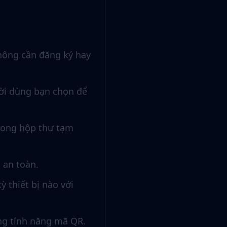
hông cần đăng ký hay
ười dùng bạn chọn để
trong hộp thư tạm
 an toàn.
ỳ thiết bị nào với
ằng tính năng mã QR.