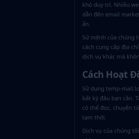
khó duy trì. Nhiều we
dẫn đến email market
ẩn.
Sứ mệnh của chúng tô
cách cung cấp địa ch
dịch vụ khác mà khôn
Cách Hoạt Đ
Sử dụng temp-mail.lo
bất kỳ đâu bạn cần. T
có thể đọc, chuyển ti
tạm thời.
Dịch vụ của chúng tô