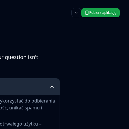
Pobierz aplikację
r question isn't
ykorzystać do odbierania
ość, unikać spamu i
kotrwałego użytku –