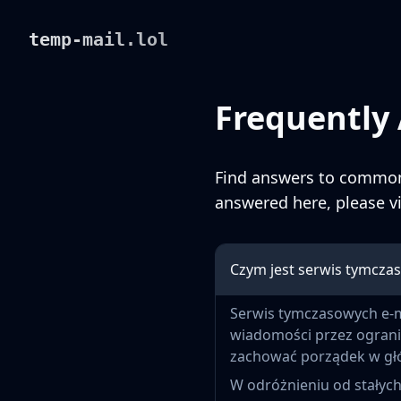
temp-mail.lol
Frequently
Find answers to common 
answered here, please v
Czym jest serwis tymczas
Serwis tymczasowych e-m
wiadomości przez ograni
zachować porządek w głó
W odróżnieniu od stałyc