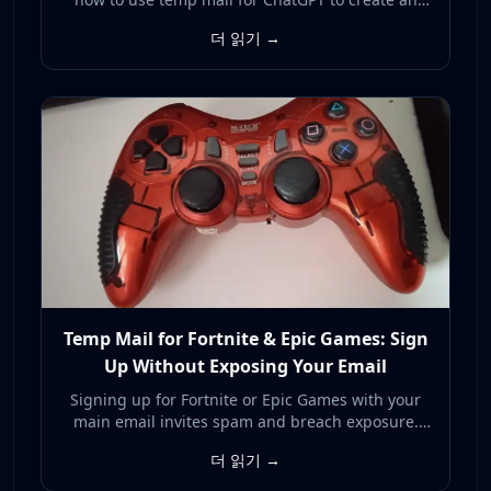
account without exposing your real inbox to AI
더 읽기 →
data collection, breaches, and spam.
Temp Mail for Fortnite & Epic Games: Sign
Up Without Exposing Your Email
Signing up for Fortnite or Epic Games with your
main email invites spam and breach exposure.
Here's how a temp mail address lets you register
더 읽기 →
privately and keep your real inbox clean.