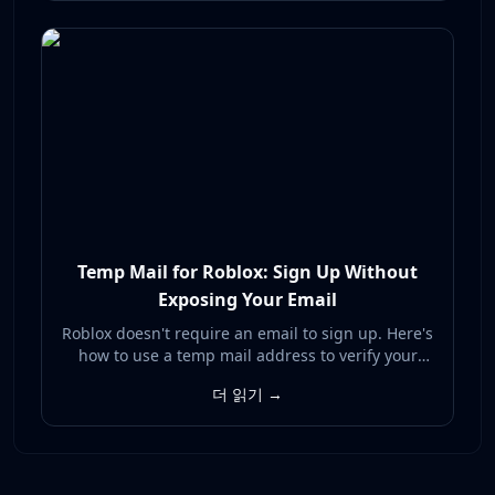
Temp Mail for Roblox: Sign Up Without
Exposing Your Email
Roblox doesn't require an email to sign up. Here's
how to use a temp mail address to verify your
Roblox account and unlock recovery without
더 읽기 →
exposing your real inbox to spam or breaches.